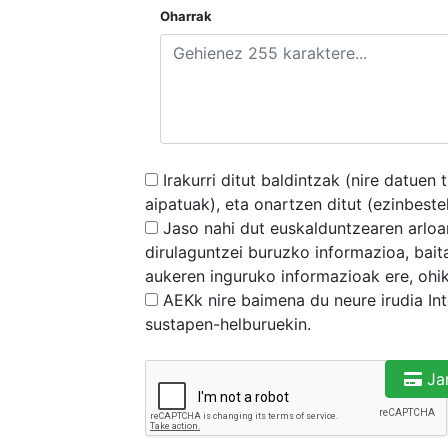
Oharrak
Irakurri ditut baldintzak (nire datue
aipatuak), eta onartzen ditut (ezinbest
Jaso nahi dut euskalduntzearen arloa
dirulaguntzei buruzko informazioa, b
aukeren inguruko informazioak ere, ohi
AEKk nire baimena du neure irudia Inte
sustapen-helburuekin.
Jar