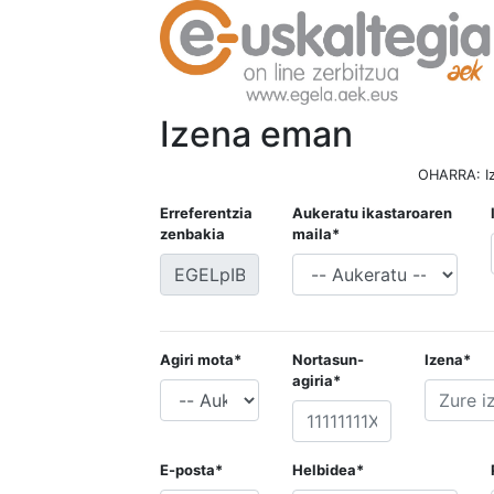
Izena eman
OHARRA: Iz
Erreferentzia
Aukeratu ikastaroaren
zenbakia
maila*
Agiri mota*
Nortasun-
Izena*
agiria*
E-posta*
Helbidea*