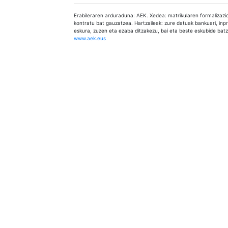
Erabileraren arduraduna: AEK. Xedea: matrikularen formalizazi
kontratu bat gauzatzea. Hartzaileak: zure datuak bankuari, inpre
eskura, zuzen eta ezaba ditzakezu, bai eta beste eskubide batz
www.aek.eus