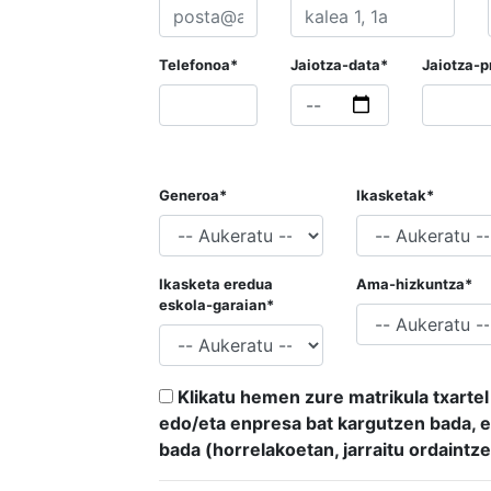
Telefonoa*
Jaiotza-data*
Jaiotza-p
Generoa*
Ikasketak*
Ikasketa eredua
Ama-hizkuntza*
eskola-garaian*
Klikatu hemen zure matrikula txartel
edo/eta enpresa bat kargutzen bada, ed
bada (horrelakoetan, jarraitu ordaintze